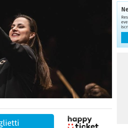
Ne
Res
eve
isc
lietti