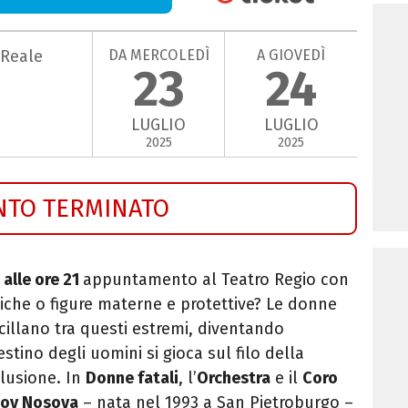
DA MERCOLEDÌ
A GIOVEDÌ
 Reale
23
24
LUGLIO
LUGLIO
2025
2025
NTO TERMINATO
 alle ore 21
appuntamento al Teatro Regio con
tiche o figure materne e protettive? Le donne
cillano tra questi estremi, diventando
estino degli uomini si gioca sul filo della
llusione. In
Donne fatali
, l’
Orchestra
e il
Coro
bov Nosova
– nata nel 1993 a San Pietroburgo –