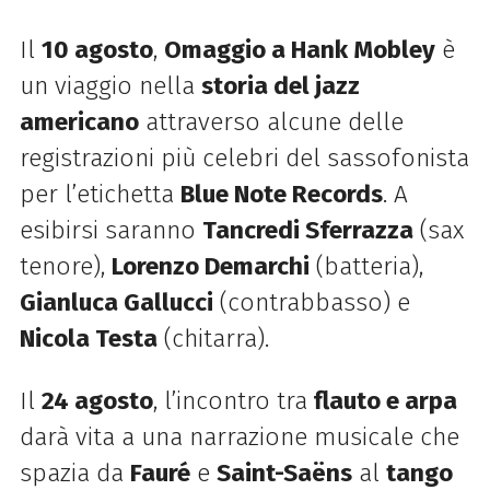
Il
10 agosto
,
Omaggio a Hank Mobley
è
un viaggio nella
storia del jazz
americano
attraverso alcune delle
registrazioni più celebri del sassofonista
per l’etichetta
Blue Note Records
. A
esibirsi saranno
Tancredi Sferrazza
(sax
tenore),
Lorenzo Demarchi
(batteria),
Gianluca Gallucci
(contrabbasso) e
Nicola Testa
(chitarra).
Il
24 agosto
, l’incontro tra
flauto e arpa
darà vita a una narrazione musicale che
spazia da
Fauré
e
Saint-Saëns
al
tango