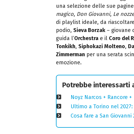
una selezione delle sue pagine
magico
,
Don Giovanni
,
Le nozze
di playlist ideale, da riascolta
podio,
Sieva Borzak
– giovane d
guida l’
Orchestra
e il
Coro del 
Tonkikh
,
Siphokazi Molteno
,
Da
Zimmerman
per una serata scin
emozione.
Potrebbe interessarti
Noyz Narcos + Rancore + 
Ultimo a Torino nel 2027: 
Cosa fare a San Giovanni 2