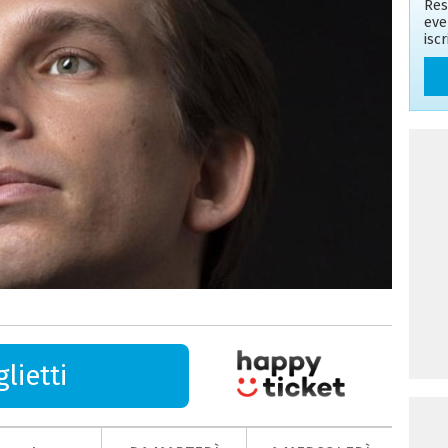
Res
eve
isc
lietti