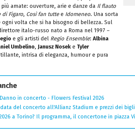
 più amate: ouverture, arie e danze da
Il flauto
 di Figaro
,
Così fan tutte
e
Idomeneo
. Una sorta
re ogni volta che si ha bisogno di bellezza. Sul
irettore italo-russo nato a Roma nel 1997 –
Regio
e gli artisti del
Regio Ensemble
:
Albina
niel Umbelino
,
Janusz Nosek
e
Tyler
tillante, intrisa di eleganza, humour e pura
 anche
Danno in concerto - Flowers Festival 2026
data del concerto all'Allianz Stadium e prezzi dei bigli
026 a Torino? Il programma, il concertone in piazza Vitt