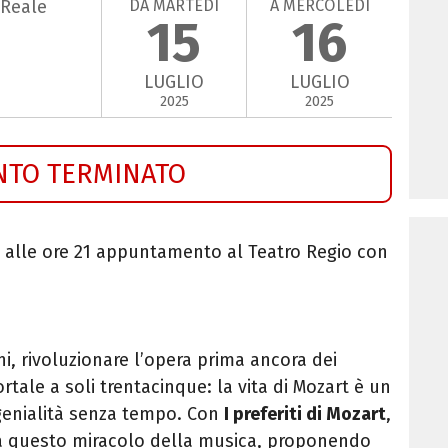
DA MARTEDÌ
A MERCOLEDÌ
 Reale
15
16
LUGLIO
LUGLIO
2025
2025
NTO TERMINATO
o
alle ore 21 appuntamento al Teatro Regio con
i, rivoluzionare l’opera prima ancora dei
rtale a soli trentacinque: la vita di Mozart è un
 genialità senza tempo. Con
I preferiti di Mozart
,
 a questo miracolo della musica, proponendo