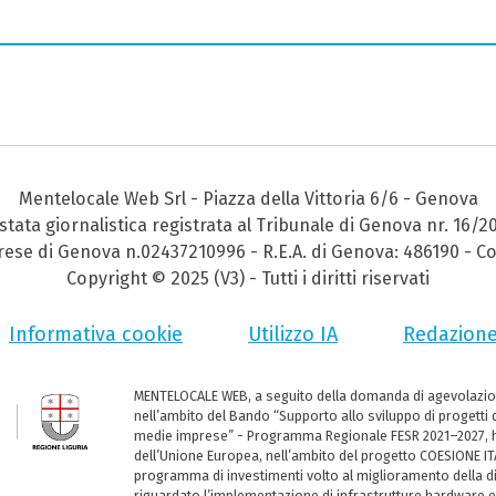
Mentelocale Web Srl - Piazza della Vittoria 6/6 - Genova
stata giornalistica registrata al Tribunale di Genova nr. 16/2
prese di Genova n.02437210996 - R.E.A. di Genova: 486190 - Co
Copyright © 2025 (V3) - Tutti i diritti riservati
Informativa cookie
Utilizzo IA
Redazion
MENTELOCALE WEB, a seguito della domanda di agevolazio
nell’ambito del Bando “Supporto allo sviluppo di progetti d
medie imprese” - Programma Regionale FESR 2021–2027, ha
dell’Unione Europea, nell’ambito del progetto COESIONE ITA
programma di investimenti volto al miglioramento della dig
riguardato l’implementazione di infrastrutture hardware e