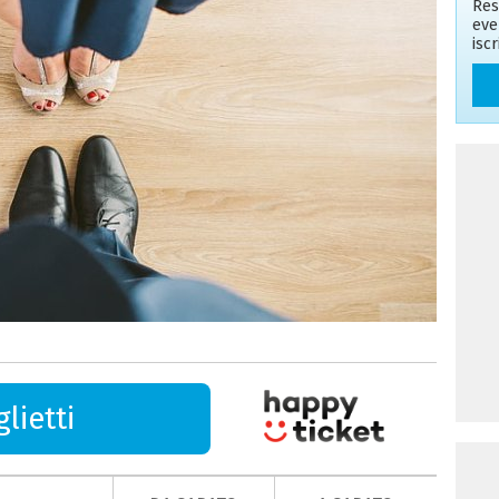
Res
eve
isc
lietti