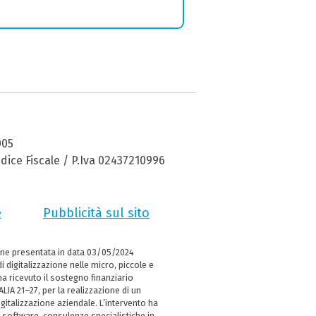
005
dice Fiscale / P.Iva 02437210996
e
Pubblicità sul sito
ne presentata in data 03/05/2024
i digitalizzazione nelle micro, piccole e
 ricevuto il sostegno finanziario
LIA 21–27, per la realizzazione di un
italizzazione aziendale. L’intervento ha
 software, consulenze specialistiche in