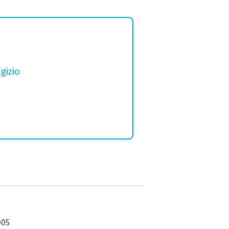
gizio
005