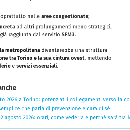
soprattutto nelle
aree congestionate
;
oncreta
ad altri prolungamenti meno strategici,
 già raggiunta dal servizio
SFM3
.
lla metropolitana
diventerebbe una struttura
one tra Torino e la sua cintura ovest
, mettendo
ferie
e
servizi essenziali
.
 anche
sto 2026 a Torino: potenziati i collegamenti verso la c
semplice che parla di prevenzione e cura di sé
l 12 agosto 2026: orari, come vederla e perché sarà tra l