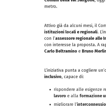
Comuni della Val Sangone
, oggi
metro.
Attivo già da alcuni mesi, il C
istituzioni locali e regionali
. L’
con l’
assessore regionale alle I
con interesse la proposta. A r
Carlo Beltramino
e
Bruno Merli
L’iniziativa punta a cogliere u
inclusivo
, capace di:
rispondere alle esigenze r
lavoro
e alla
formazione un
migliorare l’
interconnessio