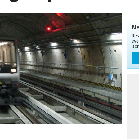
Ne
Res
eve
isc