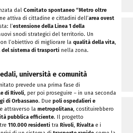
anzata dal
Comitato spontaneo “Metro oltre
e attiva di cittadine e cittadini dell’
area ovest
ta: l’
estensione della Linea 1 della
uovi snodi strategici del territorio. Un
n l’obiettivo di migliorare la
qualità della vita
,
 del sistema di trasporti
nella zona.
dali, università e comunità
itato prevede una prima fase di
 di Rivoli
, per poi proseguire – in una seconda
gi di Orbassano
. Due
poli ospedalieri e
te attraverso la
metropolitana
, costituirebbero
ità pubblica efficiente
. Il progetto
ltre
110.000 residenti
tra
Rivoli
,
Rivalta
e i