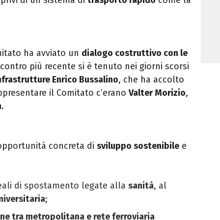
 privi di un sistema di
trasporto rapido
come la
omitato ha avviato un
dialogo costruttivo con le
incontro più recente si è tenuto nei giorni scorsi
nfrastrutture Enrico Bussalino
, che ha accolto
appresentare il Comitato c’erano
Valter Morizio
,
n
.
n’opportunità concreta di
sviluppo sostenibile
e
eali di spostamento legate alla
sanità
, al
iversitaria
;
ne tra metropolitana e rete ferroviaria