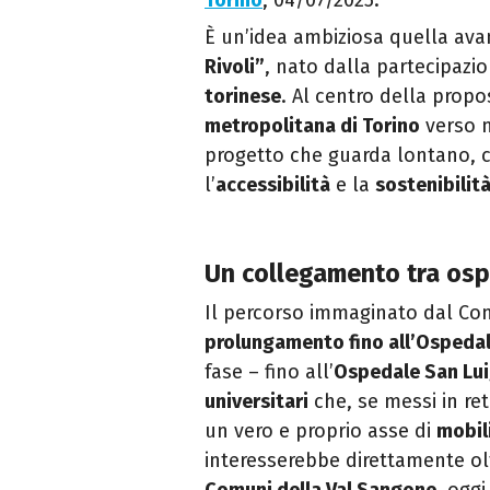
Torino
, 04/07/2025.
È un’idea ambiziosa quella av
Rivoli”
, nato dalla partecipazion
torinese
. Al centro della propos
metropolitana di Torino
verso n
progetto che guarda lontano, co
l’
accessibilità
e la
sostenibilità
Un collegamento tra ospe
Il percorso immaginato dal Com
prolungamento fino all’Ospedale
fase – fino all’
Ospedale San Lui
universitari
che, se messi in re
un vero e proprio asse di
mobil
interesserebbe direttamente o