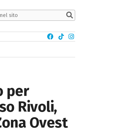
o per
o Rivoli,
 Zona Ovest