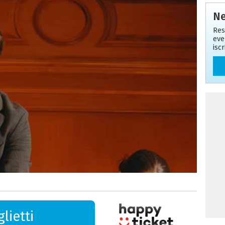
Ne
Res
eve
isc
lietti