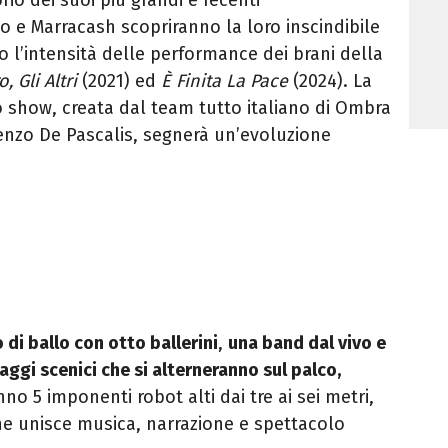
rio dei suoi più grandi e recenti
io e
Marracash
scopriranno la loro inscindibile
o l’intensità delle performance dei brani della
, Gli Altri
(2021) ed
È Finita La Pace
(2024).
La
show, creata dal team tutto italiano di Ombra
orenzo De Pascalis, segnerà un’evoluzione
 di ballo con otto
ballerini
,
una
band dal vivo e
ggi scenici che si alterneranno sul palco,
anno
5 imponenti robot alti dai tre ai sei metri
,
e unisce musica, narrazione e spettacolo