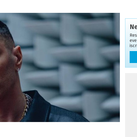
Ne
Res
eve
isc