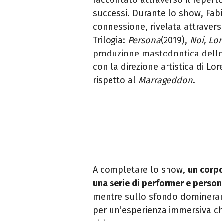
raccontato attraverso il reperto
successi
.
Durante lo show, Fab
connessione, rivelata attravers
Trilogia:
Persona
(2019),
Noi, Loro
produzione mastodontica dello 
con la direzione artistica di L
rispetto al
Marrageddon
.
A completare lo show,
un corpo
una serie di performer
e persona
mentre sullo sfondo dominer
per un’esperienza immersiva ch