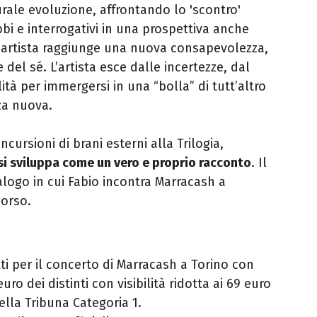
urale evoluzione, affrontando lo 'scontro'
bbi e interrogativi in una prospettiva anche
 l'artista raggiunge una nuova consapevolezza,
del sé. L’artista esce dalle incertezze, dal
ità per immergersi in una “bolla” di tutt’altro
za nuova.
incursioni di brani esterni alla Trilogia,
si sviluppa come un vero e proprio racconto
. Il
alogo in cui Fabio incontra
Marracash
a
corso.
tti per il concerto di Marracash a Torino con
ro dei distinti con visibilità ridotta ai 69 euro
della Tribuna Categoria 1.