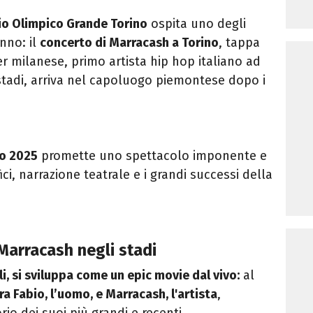
io Olimpico Grande Torino
ospita uno degli
anno: il
concerto di Marracash a Torino
, tappa
per milanese, primo artista hip hop italiano ad
 stadi, arriva nel capoluogo piemontese dopo i
no 2025
promette uno spettacolo imponente e
ici, narrazione teatrale e i grandi successi della
 Marracash negli stadi
li, si sviluppa come un epic movie dal vivo:
al
tra Fabio, l’uomo, e
Marracash
, l'artista
,