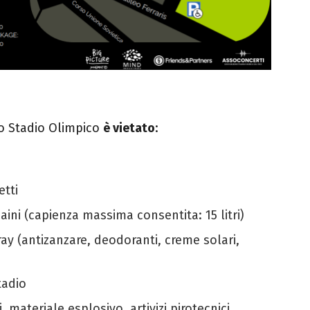
lo Stadio Olimpico
è vietato
:
etti
aini (capienza massima consentita: 15 litri)
y (antizanzare, deodoranti, creme solari,
tadio
 materiale esplosivo, artivizi pirotecnici,