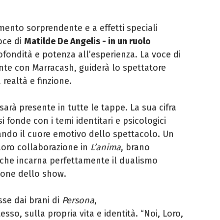
mento sorprendente e a effetti speciali
voce di
Matilde De Angelis
- in un ruolo
ofondità e potenza all’esperienza. La voce di
ante con
Marracash
, guiderà lo spettatore
realtà e finzione.
sarà
presente in tutte le tappe.
La sua cifra
si fonde con i temi identitari e psicologici
zando il cuore emotivo dello spettacolo. Un
loro collaborazione in
L’anima
, brano
che incarna perfettamente il dualismo
zione dello show.
se dai brani di
Persona
,
tesso, sulla propria vita e identità. “Noi, Loro,