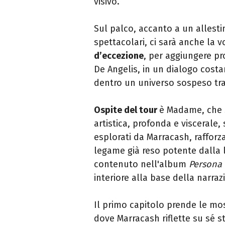
visivo.
Sul palco, accanto a un allesti
spettacolari, ci sarà anche la 
d’eccezione
, per aggiungere pr
De Angelis, in un dialogo cost
dentro un universo sospeso tra 
Ospite del tour
è
Madame, che
artistica, profonda e viscerale, 
esplorati da
Marracash
, raffor
legame già reso potente dalla 
contenuto nell'album
Persona
interiore alla base della narra
Il primo capitolo prende le mos
dove
Marracash
riflette su sé s