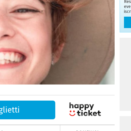
Res
eve
isc
lietti