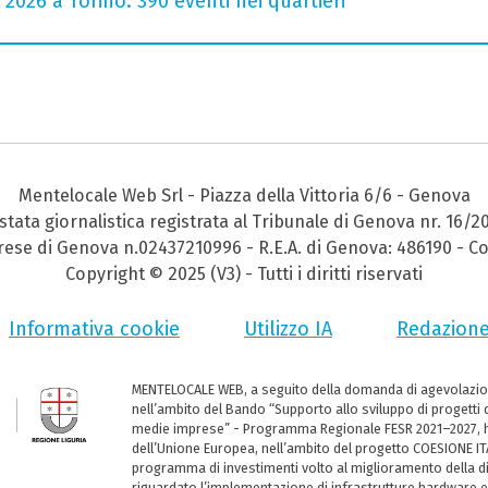
 2026 a Torino: 390 eventi nei quartieri
Mentelocale Web Srl - Piazza della Vittoria 6/6 - Genova
stata giornalistica registrata al Tribunale di Genova nr. 16/2
prese di Genova n.02437210996 - R.E.A. di Genova: 486190 - Co
Copyright © 2025 (V3) - Tutti i diritti riservati
Informativa cookie
Utilizzo IA
Redazion
MENTELOCALE WEB, a seguito della domanda di agevolazio
nell’ambito del Bando “Supporto allo sviluppo di progetti d
medie imprese” - Programma Regionale FESR 2021–2027, ha
dell’Unione Europea, nell’ambito del progetto COESIONE ITA
programma di investimenti volto al miglioramento della dig
riguardato l’implementazione di infrastrutture hardware e