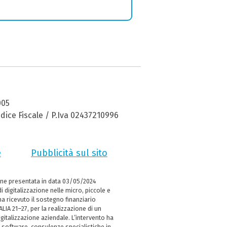
005
dice Fiscale / P.Iva 02437210996
e
Pubblicità sul sito
ne presentata in data 03/05/2024
i digitalizzazione nelle micro, piccole e
 ricevuto il sostegno finanziario
LIA 21–27, per la realizzazione di un
italizzazione aziendale. L’intervento ha
 software, consulenze specialistiche in