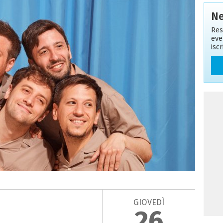
Ne
Res
eve
isc
GIOVEDÌ
26