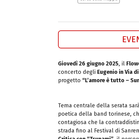
EVE
Giovedì 26 giugno 2025
, il
Flow
concerto degli
Eugenio in Via di
progetto
“L’amore è tutto – S
Tema centrale della serata sar
poetica della band torinese, che
contagiosa che la contraddistin
strada fino al Festival di Sanr
Critica con “Tsunami”
, il perco