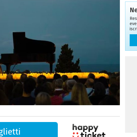
Ne
Res
eve
isc
lietti