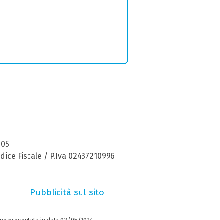
005
dice Fiscale / P.Iva 02437210996
e
Pubblicità sul sito
ne presentata in data 03/05/2024