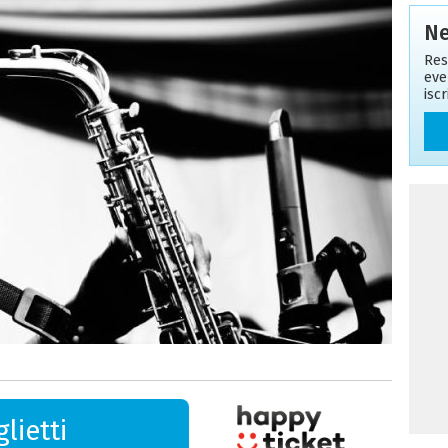
Ne
Res
eve
isc
lietti