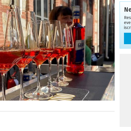
Ne
Res
eve
isc