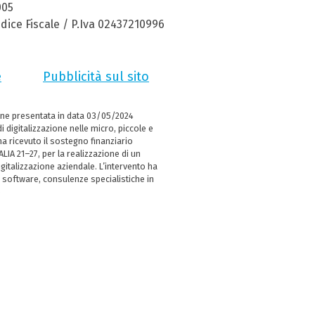
005
dice Fiscale / P.Iva 02437210996
e
Pubblicità sul sito
ne presentata in data 03/05/2024
i digitalizzazione nelle micro, piccole e
 ricevuto il sostegno finanziario
LIA 21–27, per la realizzazione di un
italizzazione aziendale. L’intervento ha
 software, consulenze specialistiche in
e