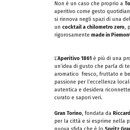
Non è un caso che proprio a
To
aperitivo come gesto quotidiano
si rinnova negli spazi di una del
un
cocktail a chilometro zero
, 
rigorosamente
made in Piemon
L’
Aperitivo 1861
è più di una pro
un’idea di gusto che parla di te
aromatico fresco, fruttato e be
passione per l’eccellenza local
autentica e desidera riconnette
curato e sapori veri.
Gran Torino
, fondata da
Riccard
per la città e si esprime nella
nuova sfida che è lo
Spritz Gra