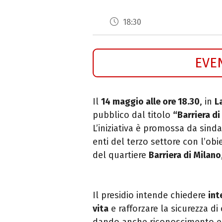
18:30
EVE
Il
14 maggio alle ore 18.30
, in
L
pubblico dal titolo
“Barriera di
L’iniziativa è promossa da sindaca
enti del terzo settore con l’obie
del quartiere
Barriera di Milano
Il presidio intende chiedere
int
vita
e rafforzare la sicurezza di 
dando anche riconoscimento e vo