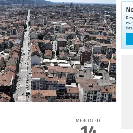
Ne
Res
eve
isc
MERCOLEDÌ
14