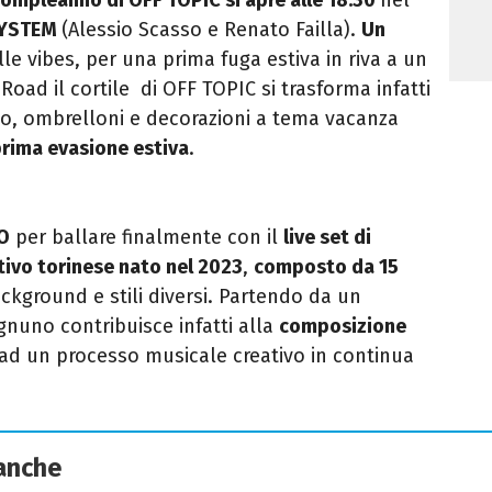
SYSTEM
(Alessio Scasso e Renato Failla).
Un
lle vibes, per una prima fuga estiva in riva a un
oad il cortile di OFF TOPIC si trasforma infatti
aio, ombrelloni e decorazioni a tema vacanza
rima evasione estiva
.
BO
per ballare finalmente con il
live set di
ttivo torinese nato nel 2023
,
composto da 15
kground e stili diversi. Partendo da un
nuno contribuisce infatti alla
composizione
ad un processo musicale creativo in continua
 anche