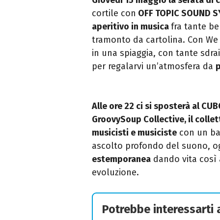
cortile con
OFF TOPIC SOUND 
aperitivo in musica
fra tante be
tramonto da cartolina. Con We R
in una spiaggia, con tante sdr
per regalarvi un’atmosfera da
p
Alle ore 22 ci si sposterà al CU
GroovySoup Collective, il colle
musicisti e musiciste
con un bac
ascolto profondo del suono, og
estemporanea
dando vita così 
evoluzione.
Potrebbe interessarti