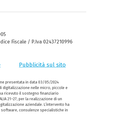
005
dice Fiscale / P.Iva 02437210996
e
Pubblicità sul sito
ne presentata in data 03/05/2024
i digitalizzazione nelle micro, piccole e
 ricevuto il sostegno finanziario
LIA 21–27, per la realizzazione di un
italizzazione aziendale. L’intervento ha
 software, consulenze specialistiche in
e