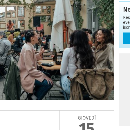
Ne
Res
eve
isc
GIOVEDÌ
15