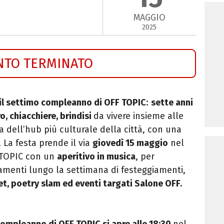
MAGGIO
2025
NTO TERMINATO
 il settimo compleanno di OFF TOPIC
:
sette anni
ro, chiacchiere, brindisi
da vivere insieme alle
 dell’hub più culturale della città, con una
 La festa prende il via
giovedì 15 maggio
nel
 TOPIC con un
aperitivo in musica
, per
amenti lungo la settimana di festeggiamenti,
 set, poetry slam ed eventi targati Salone OFF.
compleanno di OFF TOPIC si apre alle 18:30
nel