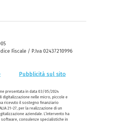
005
dice Fiscale / P.Iva 02437210996
e
Pubblicità sul sito
ne presentata in data 03/05/2024
i digitalizzazione nelle micro, piccole e
 ricevuto il sostegno finanziario
LIA 21–27, per la realizzazione di un
italizzazione aziendale. L’intervento ha
 software, consulenze specialistiche in
e