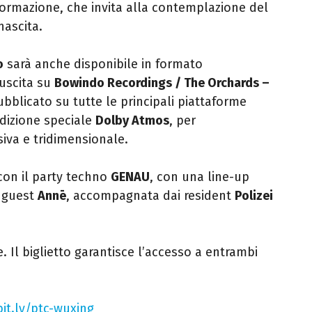
formazione, che invita alla contemplazione del
nascita.
o
sarà anche disponibile in formato
’uscita su
Bowindo Recordings / The Orchards –
pubblicato su tutte le principali piattaforme
 edizione speciale
Dolby Atmos
, per
iva e tridimensionale.
 con il party techno
GENAU
, con una line-up
l guest
Annē
, accompagnata dai resident
Polizei
. Il biglietto garantisce l’accesso a entrambi
bit.ly/ptc-wuxing