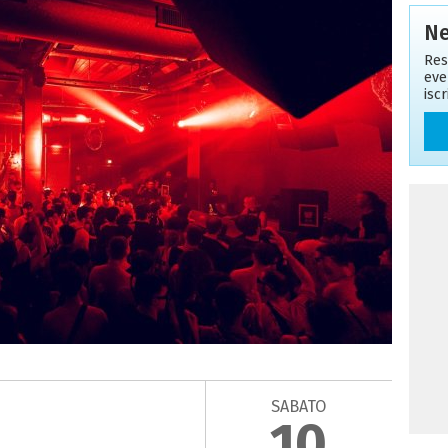
Ne
Res
eve
isc
SABATO
10