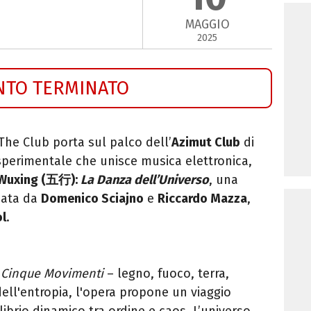
MAGGIO
2025
NTO TERMINATO
The Club porta sul palco dell’
Azimut Club
di
perimentale che unisce musica elettronica,
Wuxing (五行):
La Danza dell’Universo
, una
mata da
Domenico Sciajno
e
Riccardo Mazza
,
ol
.
i
Cinque Movimenti
– legno, fuoco, terra,
dell'entropia, l'opera propone un viaggio
ilibrio dinamico tra ordine e caos. L’universo,