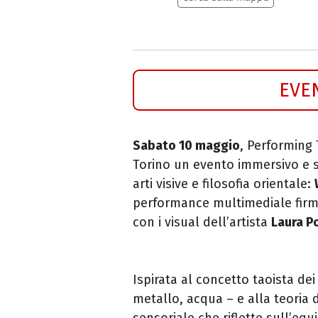
EVE
Sabato 10 maggio
, Performing 
Torino un evento immersivo e s
arti visive e filosofia orientale:
performance multimediale fir
con i visual dell’artista
Laura P
Ispirata al concetto taoista de
metallo, acqua – e alla teoria 
sensoriale che riflette sull’equ