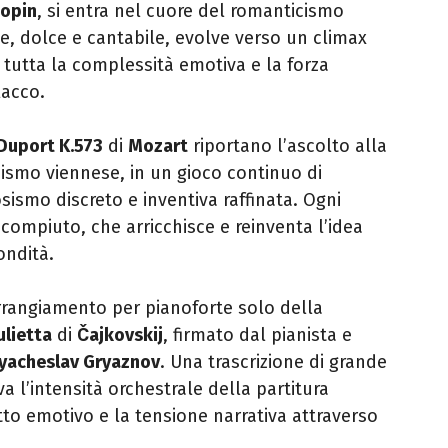
opin
, si entra nel cuore del romanticismo
le, dolce e cantabile, evolve verso un climax
 tutta la complessità emotiva e la forza
lacco.
 Duport K.573
di
Mozart
riportano l’ascolto alla
icismo viennese, in un gioco continuo di
sismo discreto e inventiva raffinata. Ogni
compiuto, che arricchisce e reinventa l’idea
ondità.
rrangiamento per pianoforte solo della
lietta
di
Čajkovskij
, firmato dal pianista e
yacheslav Gryaznov
. Una trascrizione di grande
 l’intensità orchestrale della partitura
tto emotivo e la tensione narrativa attraverso