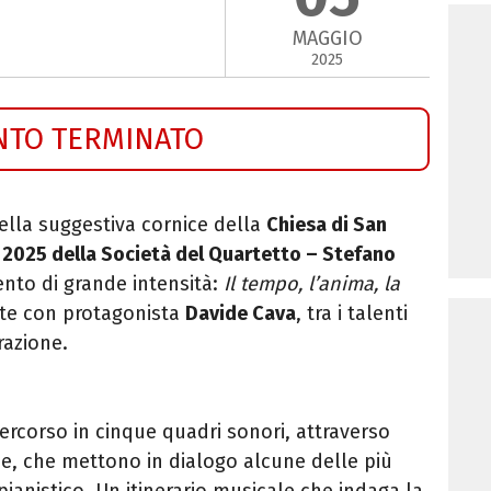
MAGGIO
2025
NTO TERMINATO
nella suggestiva cornice della
Chiesa di San
2025 della Società del Quartetto – Stefano
to di grande intensità:
Il tempo, l’anima, la
rte con protagonista
Davide Cava
, tra i talenti
razione.
ercorso in cinque quadri sonori, attraverso
rse, che mettono in dialogo alcune delle più
pianistico. Un itinerario musicale che indaga la