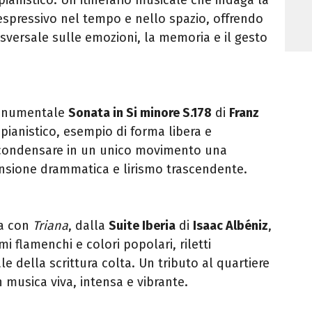
espressivo nel tempo e nello spazio, offrendo
sversale sulle emozioni, la memoria e il gesto
monumentale
Sonata in Si minore S.178
di
Franz
 pianistico, esempio di forma libera e
 condensare in un unico movimento una
tensione drammatica e lirismo trascendente.
ia con
Triana
, dalla
Suite Iberia
di
Isaac Albéniz
,
i flamenchi e colori popolari, riletti
le della scrittura colta. Un tributo al quartiere
in musica viva, intensa e vibrante.