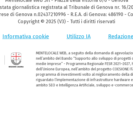
Mentelocale Web Srl - Piazza della Vittoria 6/6 - Genova
stata giornalistica registrata al Tribunale di Genova nr. 16/2
prese di Genova n.02437210996 - R.E.A. di Genova: 486190 - Co
Copyright © 2025 (V3) - Tutti i diritti riservati
Informativa cookie
Utilizzo IA
Redazion
MENTELOCALE WEB, a seguito della domanda di agevolazio
nell’ambito del Bando “Supporto allo sviluppo di progetti d
medie imprese” - Programma Regionale FESR 2021–2027, ha
dell’Unione Europea, nell’ambito del progetto COESIONE ITA
programma di investimenti volto al miglioramento della dig
riguardato l’implementazione di infrastrutture hardware e
ambito SEO e Intelligenza Artificiale, sviluppo e-commerc