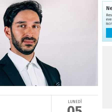
Ne
Res
eve
isc
LUNEDÌ
05