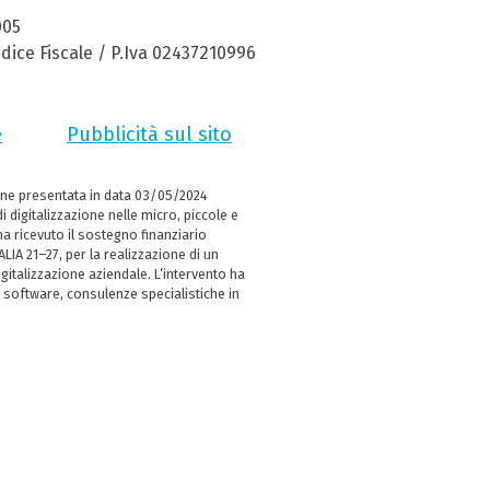
005
dice Fiscale / P.Iva 02437210996
e
Pubblicità sul sito
ne presentata in data 03/05/2024
i digitalizzazione nelle micro, piccole e
 ricevuto il sostegno finanziario
LIA 21–27, per la realizzazione di un
italizzazione aziendale. L’intervento ha
 software, consulenze specialistiche in
e