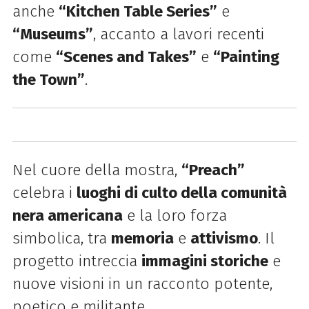
anche
“Kitchen Table Series”
e
“Museums”
, accanto a lavori recenti
come
“Scenes and Takes”
e
“Painting
the Town”
.
Nel cuore della mostra,
“Preach”
celebra i
luoghi di culto della comunità
nera americana
e la loro forza
simbolica, tra
memoria
e
attivismo
. Il
progetto intreccia
immagini storiche
e
nuove visioni in un racconto potente,
poetico e militante.