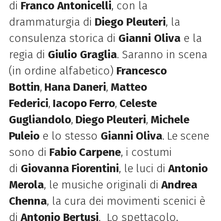
di
Franco
Antonicelli
, con la
drammaturgia di
Diego
Pleuteri
, la
consulenza storica di
Gianni
Oliva
e la
regia di
Giulio
Graglia
. Saranno in scena
(in ordine alfabetico)
Francesco
Bottin
,
Hana Daneri
,
Matteo
Federici
,
Iacopo Ferro
,
Celeste
Gugliandolo
,
Diego Pleuteri
,
Michele
Puleio
e lo stesso
Gianni Oliva
.
Le
scene
sono di
Fabio Carpene
, i costumi
di
Giovanna Fiorentini
, le
luci di
Antonio
Merola
, le musiche originali di
Andrea
Chenna
, la cura dei movimenti scenici è
di
Antonio
Bertusi
. Lo spettacolo,