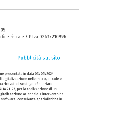
005
dice Fiscale / P.Iva 02437210996
e
Pubblicità sul sito
ne presentata in data 03/05/2024
i digitalizzazione nelle micro, piccole e
 ricevuto il sostegno finanziario
LIA 21–27, per la realizzazione di un
italizzazione aziendale. L’intervento ha
 software, consulenze specialistiche in
e