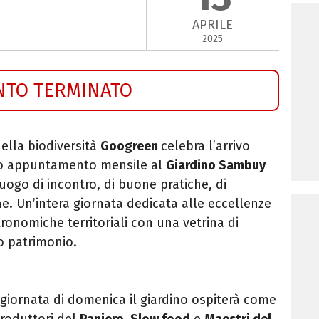
APRILE
2025
NTO TERMINATO
della biodiversità
Googreen
celebra l’arrivo
to appuntamento mensile al
Giardino Sambuy
uogo di incontro, di buone pratiche, di
ne. Un’intera giornata dedicata alle eccellenze
tronomiche territoriali con una vetrina di
o patrimonio.
a giornata di domenica il giardino ospiterà come
 produttori del
Paniere
,
Slow food
e
Maestri del