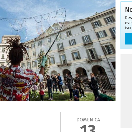
Ne
Res
eve
isc
DOMENICA
13