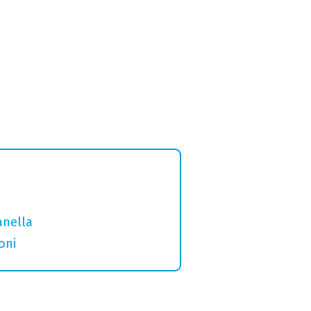
anella
oni