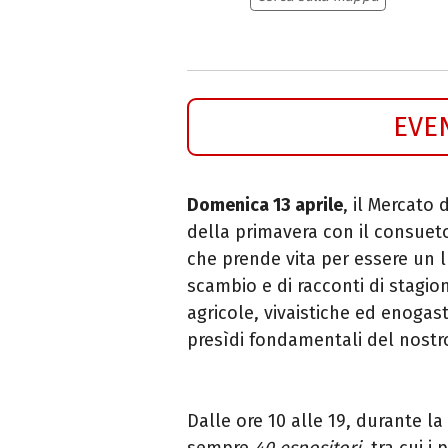
EVE
Domenica 13 aprile
, il Mercato 
della primavera con il consue
che prende vita per essere un l
scambio e di racconti di stagio
agricole, vivaistiche ed enogas
presìdi fondamentali del nostr
Dalle ore 10 alle 19, durante l
sempre
40 espositori
, tra cui i