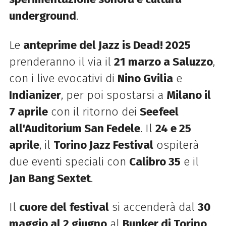
underground
.
Le
anteprime del Jazz is Dead! 2025
prenderanno il via il
21 marzo a Saluzzo
,
con i live evocativi di
Nino Gvilia
e
Indianizer
, per poi spostarsi a
Milano il
7 aprile
con il ritorno dei
Seefeel
all'Auditorium San Fedele
. Il
24 e 25
aprile
, il
Torino Jazz Festival
ospiterà
due eventi speciali con
Calibro 35
e il
Jan Bang Sextet
.
Il
cuore del festival
si accenderà dal
30
maggio al 2 giugno
al
Bunker di Torino
,