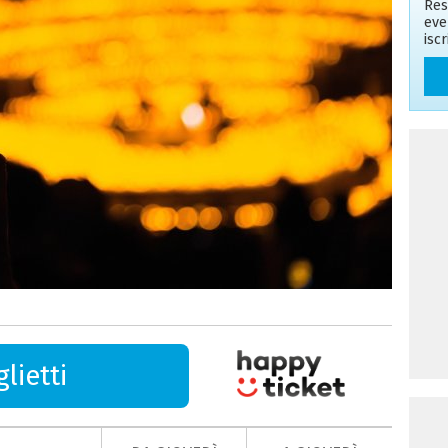
Res
eve
isc
lietti