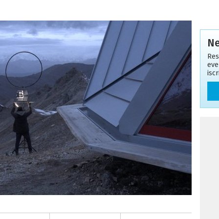
Ne
Res
eve
isc