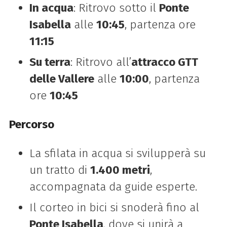
In acqua
: Ritrovo sotto il
Ponte
Isabella
alle
10:45
, partenza ore
11:15
Su terra
: Ritrovo all’
attracco GTT
delle Vallere
alle
10:00
, partenza
ore
10:45
Percorso
La sfilata in acqua si svilupperà su
un tratto di
1.400 metri
,
accompagnata da guide esperte.
Il corteo in bici si snoderà fino al
Ponte Isabella
, dove si unirà a