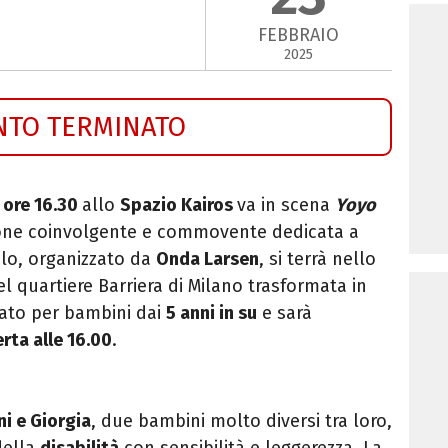
FEBBRAIO
2025
NTO TERMINATO
 ore 16.30
allo
Spazio Kairos
va in scena
Yoyo
ione coinvolgente e commovente dedicata a
olo, organizzato da
Onda Larsen
, si terrà nello
el quartiere Barriera di Milano trasformata in
ato per bambini dai
5 anni in su
e sarà
rta alle 16.00
.
i e Giorgia
, due bambini molto diversi tra loro,
della
disabilità
con sensibilità e leggerezza. La