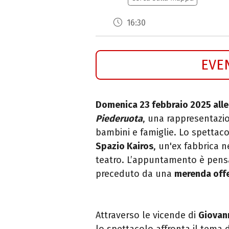
16:30
EVE
Domenica 23 febbraio 2025 alle
Piederuota
, una rappresentaz
bambini e famiglie. Lo spettac
Spazio Kairos
, un'ex fabbrica n
teatro. L’appuntamento è pens
preceduto da una
merenda offe
Attraverso le vicende di
Giovann
lo spettacolo affronta il tema 