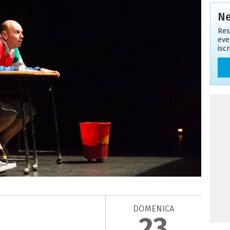
Ne
Res
eve
isc
DOMENICA
23