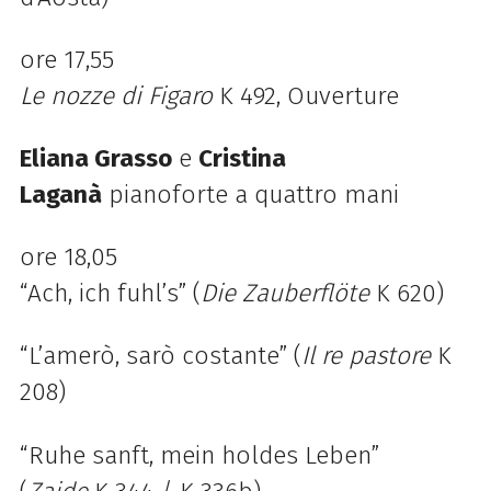
ore 17,55
Le nozze di Figaro
K 492, Ouverture
Eliana Grasso
e
Cristina
Laganà
pianoforte a quattro mani
ore 18,05
“Ach, ich fuhl’s” (
Die Zauberflöte
K 620)
“L’amerò, sarò costante” (
Il re pastore
K
208)
“Ruhe sanft, mein holdes Leben”