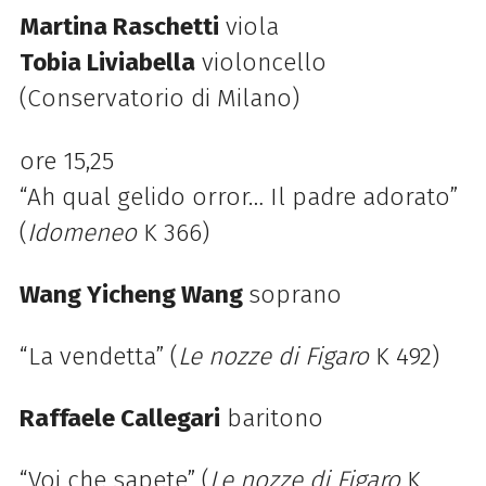
Martina Raschetti
viola
Tobia Liviabella
violoncello
(Conservatorio di Milano)
ore 15,25
“Ah qual gelido orror… Il padre adorato”
(
Idomeneo
K 366)
Wang Yicheng Wang
soprano
“La vendetta” (
Le nozze di Figaro
K 492)
Raffaele Callegari
baritono
“Voi che sapete” (
Le nozze di Figaro
K