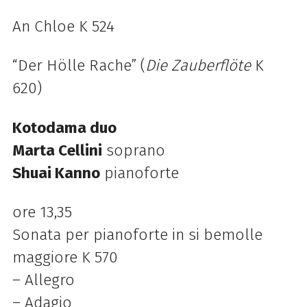
An Chloe K 524
“Der Hölle Rache” (
Die Zauberflöte
K
620)
Kotodama duo
Marta Cellini
soprano
Shuai Kanno
pianoforte
ore 13,35
Sonata per pianoforte in si bemolle
maggiore K 570
– Allegro
– Adagio