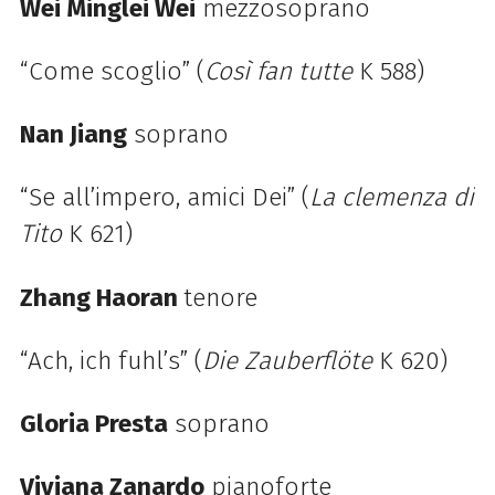
Wei Minglei Wei
mezzosoprano
“Come scoglio” (
Così fan tutte
K 588)
Nan Jiang
soprano
“Se all’impero, amici Dei” (
La clemenza di
Tito
K 621)
Zhang Haoran
tenore
“Ach, ich fuhl’s” (
Die Zauberflöte
K 620)
Gloria Presta
soprano
Viviana Zanardo
pianoforte