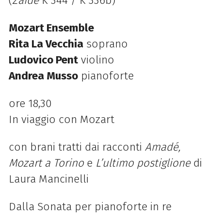
(
Zaide
K 344 / K 336b)
Mozart Ensemble
Rita La Vecchia
soprano
Ludovico Pent
violino
Andrea Musso
pianoforte
ore 18,30
In viaggio con Mozart
con brani tratti dai racconti
Amadé,
Mozart a Torino
e
L’ultimo postiglione
di
Laura Mancinelli
Dalla
Sonata per pianoforte in re