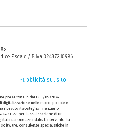
005
dice Fiscale / P.Iva 02437210996
e
Pubblicità sul sito
ne presentata in data 03/05/2024
i digitalizzazione nelle micro, piccole e
 ricevuto il sostegno finanziario
LIA 21–27, per la realizzazione di un
italizzazione aziendale. L’intervento ha
 software, consulenze specialistiche in
e