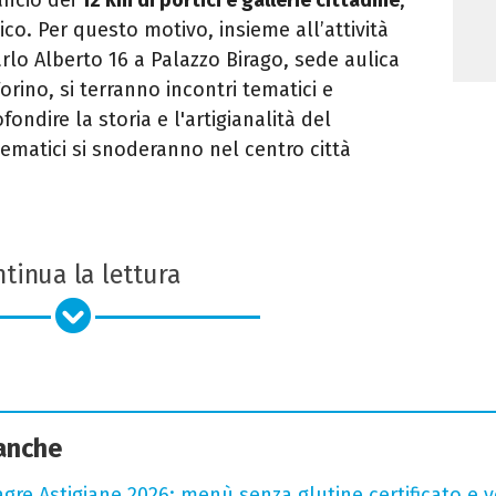
tico. Per questo motivo, insieme all’attività
arlo Alberto 16 a Palazzo Birago, sede aulica
rino, si terranno incontri tematici e
ondire la storia e l'artigianalità del
matici si snoderanno nel centro città
tinua la lettura
 anche
agre Astigiane 2026: menù senza glutine certificato e ve