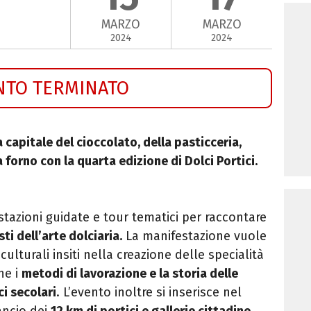
MARZO
MARZO
2024
2024
NTO TERMINATO
 capitale del cioccolato, della pasticceria,
 forno con la quarta edizione di Dolci Portici.
ustazioni guidate e tour tematici per raccontare
sti dell’arte dolciaria.
La manifestazione vuole
culturali insiti nella creazione delle specialità
he i
metodi di lavorazione e la storia delle
ci secolari
. L’evento inoltre si inserisce nel
ancio dei
12 km di portici e gallerie cittadine
,