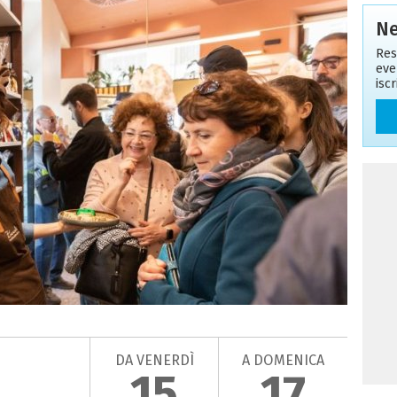
Ne
Res
eve
isc
DA VENERDÌ
A DOMENICA
15
17