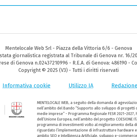
Mentelocale Web Srl - Piazza della Vittoria 6/6 - Genova
stata giornalistica registrata al Tribunale di Genova nr. 16/2
prese di Genova n.02437210996 - R.E.A. di Genova: 486190 - Co
Copyright © 2025 (V3) - Tutti i diritti riservati
Informativa cookie
Utilizzo IA
Redazion
MENTELOCALE WEB, a seguito della domanda di agevolazio
nell’ambito del Bando “Supporto allo sviluppo di progetti d
medie imprese” - Programma Regionale FESR 2021–2027, ha
dell’Unione Europea, nell’ambito del progetto COESIONE ITA
programma di investimenti volto al miglioramento della dig
riguardato l’implementazione di infrastrutture hardware e
ambito SEO e Intelligenza Artificiale, sviluppo e-commerc