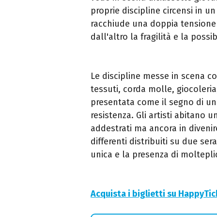
proprie discipline circensi in un
racchiude una doppia tensione 
dall'altro la fragilità e la possi
Le discipline messe in scena c
tessuti, corda molle, giocoleria
presentata come il segno di un 
resistenza. Gli artisti abitano 
addestrati ma ancora in divenir
differenti distribuiti su due se
unica e la presenza di moltepli
Acquista i biglietti su HappyTi