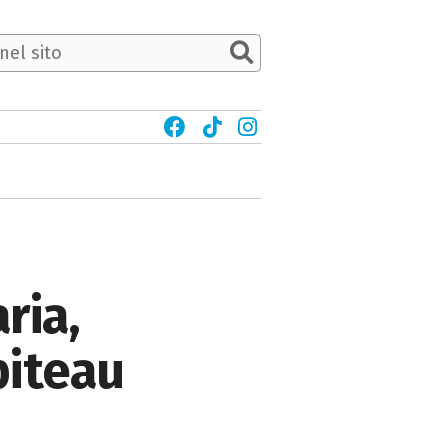
ria,
piteau