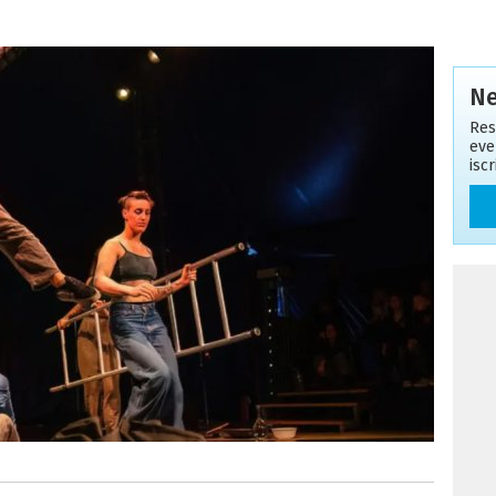
Ne
Res
eve
isc