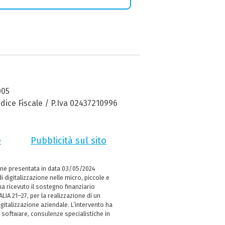
005
dice Fiscale / P.Iva 02437210996
e
Pubblicità sul sito
ne presentata in data 03/05/2024
i digitalizzazione nelle micro, piccole e
 ricevuto il sostegno finanziario
LIA 21–27, per la realizzazione di un
italizzazione aziendale. L’intervento ha
 software, consulenze specialistiche in
e