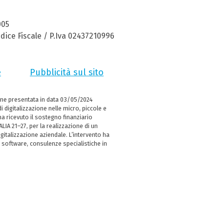
005
dice Fiscale / P.Iva 02437210996
e
Pubblicità sul sito
ne presentata in data 03/05/2024
i digitalizzazione nelle micro, piccole e
 ricevuto il sostegno finanziario
LIA 21–27, per la realizzazione di un
italizzazione aziendale. L’intervento ha
 software, consulenze specialistiche in
e