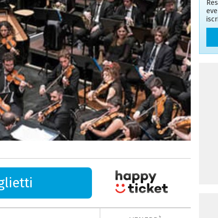
Res
eve
isc
lietti