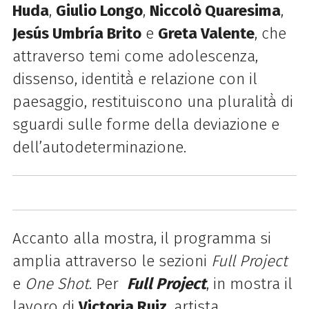
Huda
,
Giulio Longo
,
Niccolò Quaresima
,
Jesús Umbría Brito
e
Greta Valente
, che
attraverso temi come adolescenza,
dissenso, identità̀ e relazione con il
paesaggio, restituiscono una pluralità̀ di
sguardi sulle forme della deviazione e
dell’autodeterminazione.
Accanto alla mostra, il programma si
amplia attraverso le sezioni
Full Project
e
One Shot
. Per
Full Project
, in mostra il
lavoro di
Victoria Ruiz
, artista