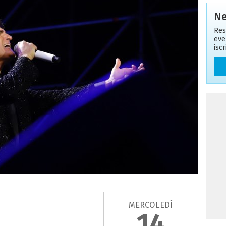
Ne
Res
eve
isc
MERCOLEDÌ
14