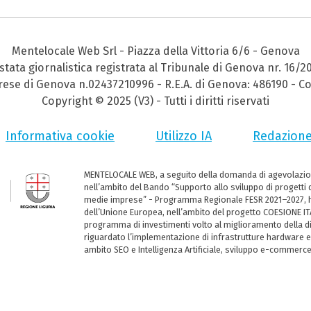
Mentelocale Web Srl - Piazza della Vittoria 6/6 - Genova
stata giornalistica registrata al Tribunale di Genova nr. 16/2
prese di Genova n.02437210996 - R.E.A. di Genova: 486190 - Co
Copyright © 2025 (V3) - Tutti i diritti riservati
Informativa cookie
Utilizzo IA
Redazion
MENTELOCALE WEB, a seguito della domanda di agevolazio
nell’ambito del Bando “Supporto allo sviluppo di progetti d
medie imprese” - Programma Regionale FESR 2021–2027, ha
dell’Unione Europea, nell’ambito del progetto COESIONE ITA
programma di investimenti volto al miglioramento della dig
riguardato l’implementazione di infrastrutture hardware e
ambito SEO e Intelligenza Artificiale, sviluppo e-commerc