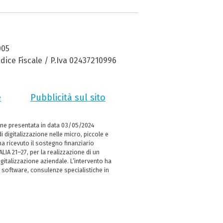
005
dice Fiscale / P.Iva 02437210996
e
Pubblicità sul sito
ne presentata in data 03/05/2024
i digitalizzazione nelle micro, piccole e
 ricevuto il sostegno finanziario
LIA 21–27, per la realizzazione di un
italizzazione aziendale. L’intervento ha
 software, consulenze specialistiche in
e