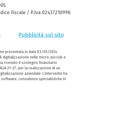
005
dice Fiscale / P.Iva 02437210996
e
Pubblicità sul sito
ne presentata in data 03/05/2024
i digitalizzazione nelle micro, piccole e
 ricevuto il sostegno finanziario
LIA 21–27, per la realizzazione di un
italizzazione aziendale. L’intervento ha
 software, consulenze specialistiche in
e