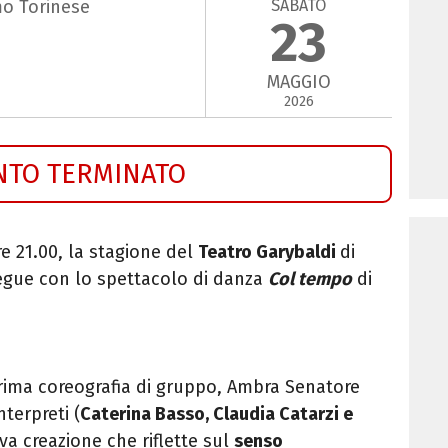
SABATO
mo Torinese
23
MAGGIO
2026
NTO TERMINATO
ore 21.00, la stagione del
Teatro Garybaldi
di
egue con lo spettacolo di danza
Col tempo
di
prima coreografia di gruppo, Ambra Senatore
nterpreti (
Caterina Basso, Claudia Catarzi e
va creazione che riflette sul
senso