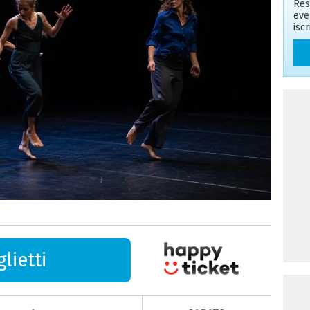
Res
eve
isc
lietti