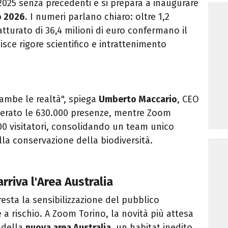
025 senza precedenti e si prepara a inaugurare
o 2026
. I numeri parlano chiaro: oltre 1,2
 fatturato di 36,4 milioni di euro confermano il
ce rigore scientifico e intrattenimento
rambe le realtà", spiega
Umberto Maccario
, CEO
perato le 630.000 presenze, mentre Zoom
000 visitatori, consolidando un team unico
lla conservazione della biodiversità.
rriva l'Area Australia
esta la sensibilizzazione del pubblico
 a rischio. A Zoom Torino, la novità più attesa
 della
nuova area Australia
, un habitat inedito