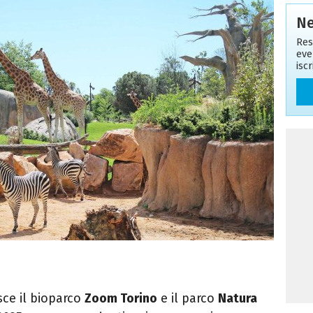
Ne
Res
eve
isc
sce il bioparco
Zoom Torino
e il parco
Natura