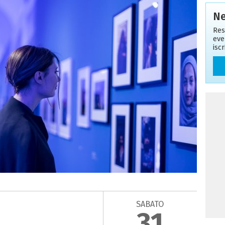
Ne
Res
eve
isc
SABATO
31