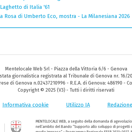
Laghetto di Italia '61
la Rosa di Umberto Eco, mostra - La Milanesiana 2026
Mentelocale Web Srl - Piazza della Vittoria 6/6 - Genova
stata giornalistica registrata al Tribunale di Genova nr. 16/2
prese di Genova n.02437210996 - R.E.A. di Genova: 486190 - Co
Copyright © 2025 (V3) - Tutti i diritti riservati
Informativa cookie
Utilizzo IA
Redazion
MENTELOCALE WEB, a seguito della domanda di agevolazio
nell’ambito del Bando “Supporto allo sviluppo di progetti d
medie imprese” - Programma Regionale FESR 2021–2027, ha