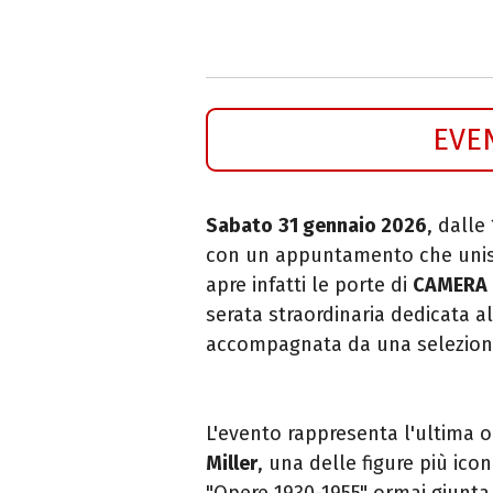
EVE
Sabato
31 gennaio 2026
, dalle
con un appuntamento che unisc
apre infatti le porte di
CAMERA –
serata straordinaria dedicata a
accompagnata da una selezion
L'evento rappresenta l'ultima 
Miller
, una delle figure più ico
"Opere 1930-1955" ormai giunta a