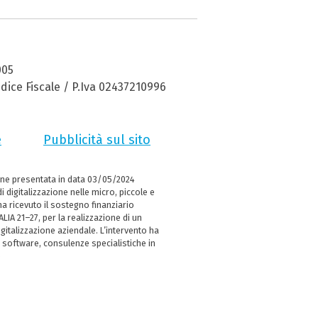
005
dice Fiscale / P.Iva 02437210996
e
Pubblicità sul sito
ne presentata in data 03/05/2024
i digitalizzazione nelle micro, piccole e
 ricevuto il sostegno finanziario
LIA 21–27, per la realizzazione di un
italizzazione aziendale. L’intervento ha
 software, consulenze specialistiche in
e