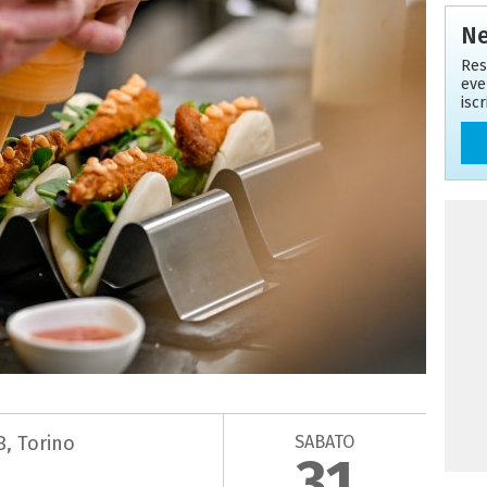
Ne
Res
eve
isc
SABATO
B, Torino
31