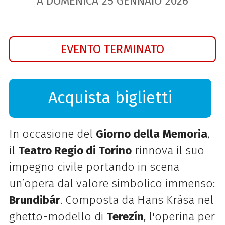
A DOMENICA
25
GENNAIO
2026
EVENTO TERMINATO
Acquista biglietti
In occasione del
Giorno della Memoria
,
il
Teatro Regio di Torino
rinnova il suo
impegno civile portando in scena
un’opera dal valore simbolico immenso:
Brundibár
. Composta da Hans Krása nel
ghetto-modello di
Terezín
, l'operina per