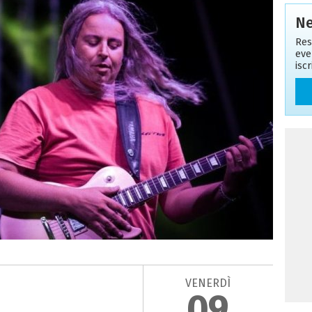
Ne
Res
eve
isc
VENERDÌ
09