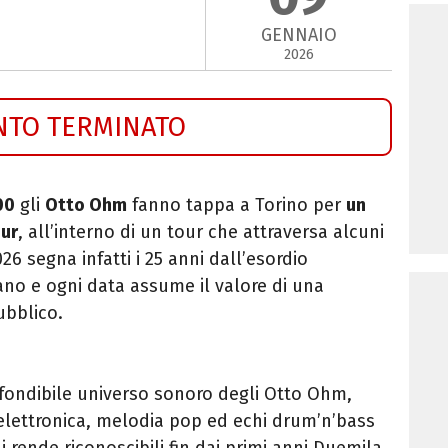
GENNAIO
2026
NTO TERMINATO
00
gli
Otto Ohm
fanno tappa a
Torino
per
un
ur
, all’interno di un tour che attraversa alcuni
2026 segna infatti i 25 anni dall’esordio
ano e ogni data assume il valore di una
ubblico.
fondibile universo sonoro degli Otto Ohm,
 elettronica, melodia pop ed echi drum’n’bass
i rende riconoscibili fin dai primi anni Duemila.