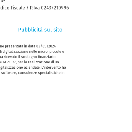
005
dice Fiscale / P.Iva 02437210996
e
Pubblicità sul sito
ne presentata in data 03/05/2024
i digitalizzazione nelle micro, piccole e
 ricevuto il sostegno finanziario
LIA 21–27, per la realizzazione di un
italizzazione aziendale. L’intervento ha
 software, consulenze specialistiche in
e