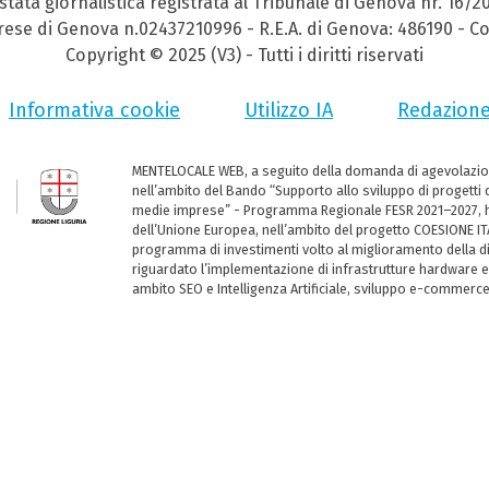
stata giornalistica registrata al Tribunale di Genova nr. 16/2
prese di Genova n.02437210996 - R.E.A. di Genova: 486190 - Co
Copyright © 2025 (V3) - Tutti i diritti riservati
Informativa cookie
Utilizzo IA
Redazion
MENTELOCALE WEB, a seguito della domanda di agevolazio
nell’ambito del Bando “Supporto allo sviluppo di progetti d
medie imprese” - Programma Regionale FESR 2021–2027, ha
dell’Unione Europea, nell’ambito del progetto COESIONE ITA
programma di investimenti volto al miglioramento della dig
riguardato l’implementazione di infrastrutture hardware e
ambito SEO e Intelligenza Artificiale, sviluppo e-commerc