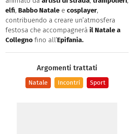
animato da
artisti di strada
,
trampolieri
,
elfi
,
Babbo Natale
e
cosplayer
,
contribuendo a creare un’atmosfera
festosa che accompagnerà
il Natale a
Collegno
fino all’
Epifania.
Argomenti trattati
Natale
Incontri
Sport