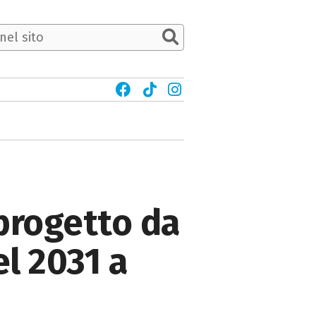
 progetto da
el 2031 a