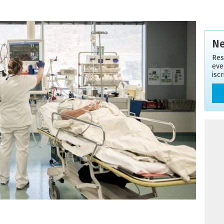
Ne
Res
eve
isc