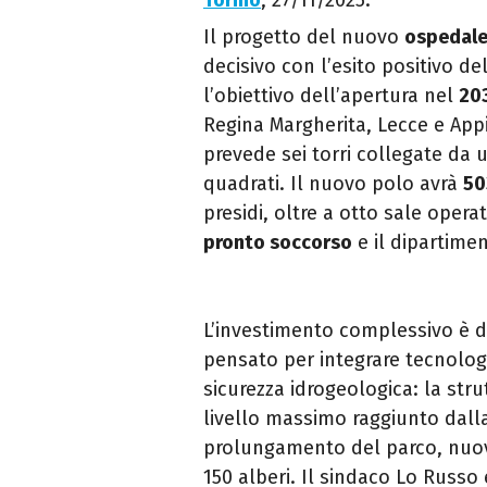
Torino
, 27/11/2025.
Il progetto del nuovo
ospedale 
decisivo con l’esito positivo de
l’obiettivo dell’apertura nel
20
Regina Margherita, Lecce e Appi
prevede sei torri collegate da 
quadrati. Il nuovo polo avrà
50
presidi, oltre a otto sale operat
pronto soccorso
e il dipartimen
L’investimento complessivo è 
pensato per integrare tecnolo
sicurezza idrogeologica: la strut
livello massimo raggiunto dall
prolungamento del parco, nuovi
150 alberi. Il sindaco Lo Russo 