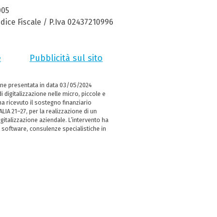
005
dice Fiscale / P.Iva 02437210996
e
Pubblicità sul sito
ne presentata in data 03/05/2024
i digitalizzazione nelle micro, piccole e
 ricevuto il sostegno finanziario
LIA 21–27, per la realizzazione di un
italizzazione aziendale. L’intervento ha
 software, consulenze specialistiche in
e