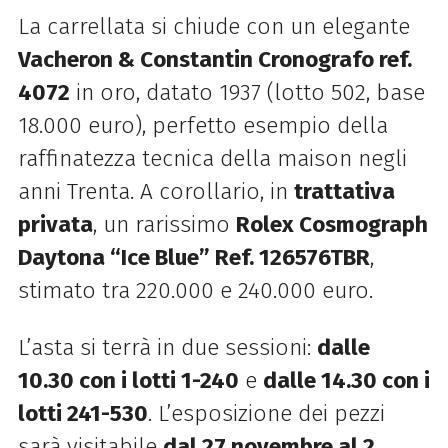
La carrellata si chiude con un elegante
Vacheron & Constantin Cronografo ref.
4072
in oro, datato 1937 (lotto 502, base
18.000 euro), perfetto esempio della
raffinatezza tecnica della maison negli
anni Trenta. A corollario, in
trattativa
privata
, un rarissimo
Rolex Cosmograph
Daytona “Ice Blue” Ref. 126576TBR
,
stimato tra 220.000 e 240.000 euro.
L’asta si terrà in due sessioni:
dalle
10.30 con i lotti 1-240
e
dalle 14.30 con i
lotti 241-530
. L’esposizione dei pezzi
sarà visitabile
dal 27 novembre al 2