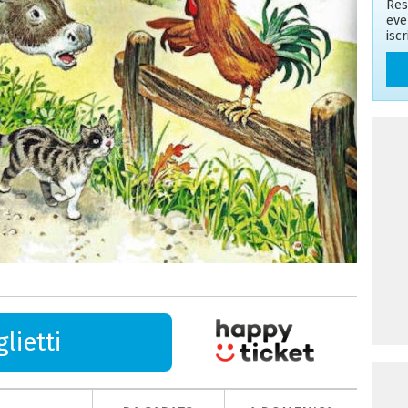
Res
eve
isc
lietti