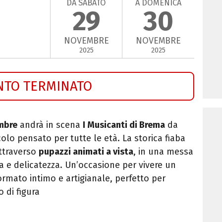
DA SABATO
A DOMENICA
29
30
NOVEMBRE
NOVEMBRE
2025
2025
NTO TERMINATO
mbre
andrà in scena
I Musicanti di Brema
da
lo pensato per tutte le età. La storica fiaba
attraverso
pupazzi animati a vista
, in una messa
ia e delicatezza. Un’occasione per vivere un
ormato intimo e artigianale, perfetto per
o di figura