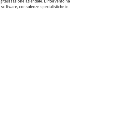
italizzazione aziendale. L’intervento ha
 software, consulenze specialistiche in
e