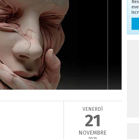
Res
eve
isc
VENERDÌ
21
NOVEMBRE
2025