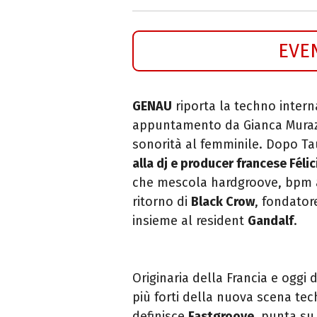
EVE
GENAU
riporta la techno inter
appuntamento da Gianca Murazz
sonorità al femminile. Dopo Ta
alla dj e producer francese Félic
che mescola hardgroove, bpm alti
ritorno di
Black Crow
, fondator
insieme al resident
Gandalf
.
Originaria della Francia e oggi 
più forti della nuova scena tec
definisce
Fastgroove
, punta su