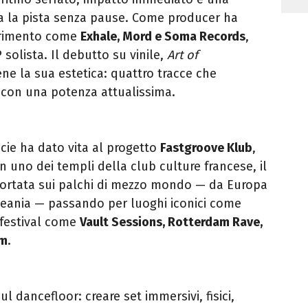
a la pista senza pause. Come producer ha
ferimento come
Exhale, Mord e Soma Records
,
solista. Il debutto su vinile,
Art of
ne la sua estetica: quattro tracce che
0 con una potenza attualissima.
icie ha dato vita al progetto
Fastgroove Klub
,
in uno dei templi della club culture francese, il
 portata sui palchi di mezzo mondo — da Europa
ceania — passando per luoghi iconici come
 festival come
Vault Sessions, Rotterdam Rave,
om
.
ul dancefloor: creare set immersivi, fisici,