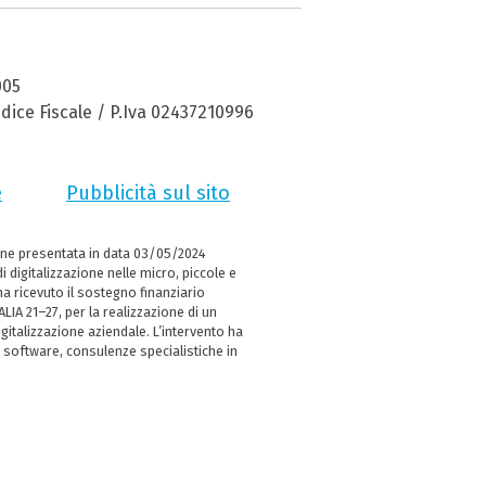
005
dice Fiscale / P.Iva 02437210996
e
Pubblicità sul sito
ne presentata in data 03/05/2024
i digitalizzazione nelle micro, piccole e
 ricevuto il sostegno finanziario
LIA 21–27, per la realizzazione di un
italizzazione aziendale. L’intervento ha
 software, consulenze specialistiche in
e