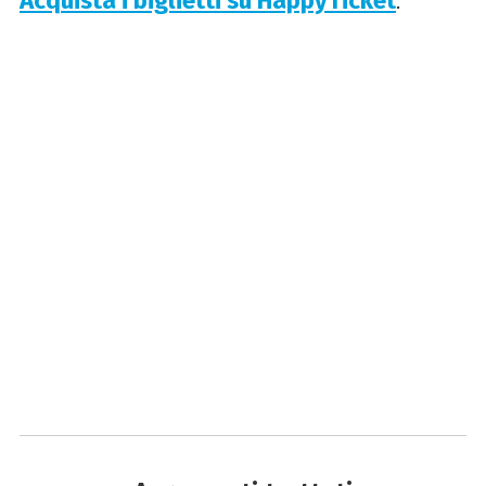
Acquista i biglietti su HappyTicket
.