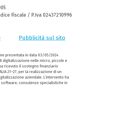
005
dice Fiscale / P.Iva 02437210996
e
Pubblicità sul sito
ne presentata in data 03/05/2024
i digitalizzazione nelle micro, piccole e
 ricevuto il sostegno finanziario
LIA 21–27, per la realizzazione di un
italizzazione aziendale. L’intervento ha
 software, consulenze specialistiche in
e