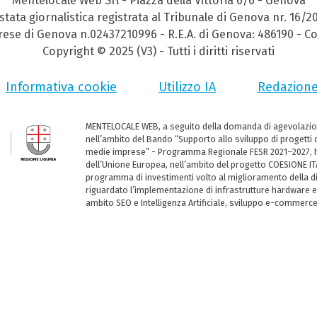
Mentelocale Web Srl - Piazza della Vittoria 6/6 - Genova
stata giornalistica registrata al Tribunale di Genova nr. 16/2
prese di Genova n.02437210996 - R.E.A. di Genova: 486190 - Co
Copyright © 2025 (V3) - Tutti i diritti riservati
Informativa cookie
Utilizzo IA
Redazion
MENTELOCALE WEB, a seguito della domanda di agevolazio
nell’ambito del Bando “Supporto allo sviluppo di progetti d
medie imprese” - Programma Regionale FESR 2021–2027, ha
dell’Unione Europea, nell’ambito del progetto COESIONE ITA
programma di investimenti volto al miglioramento della dig
riguardato l’implementazione di infrastrutture hardware e
ambito SEO e Intelligenza Artificiale, sviluppo e-commerc