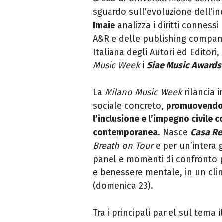
sguardo sull’evoluzione dell’in
Imaie
analizza i diritti connessi 
A&R e delle publishing company e
Italiana degli Autori ed Editori,
Music Week
i
Siae Music Awards
La
Milano Music Week
rilancia
sociale concreto,
promuovendo l
l’inclusione e l’impegno civile
contemporanea
. Nasce
Casa Re
Breath on Tour
e per un’intera 
panel e momenti di confronto pe
e benessere mentale, in un cli
(domenica 23).
Tra i principali panel sul tema i