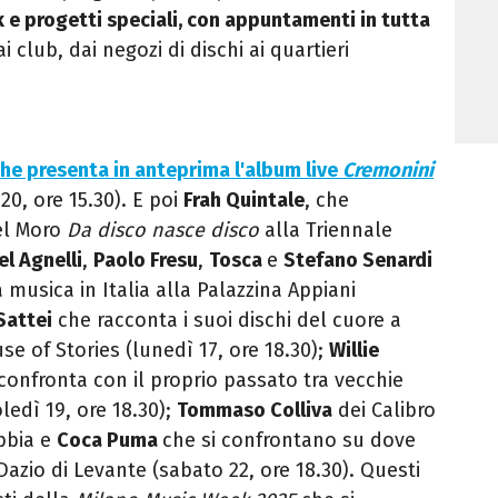
alk e progetti speciali, con appuntamenti in tutta
ai club, dai negozi di dischi ai quartieri
he presenta in anteprima l'album live
Cremonini
 20, ore 15.30). E poi
Frah Quintale
, che
del Moro
Da disco nasce disco
alla Triennale
l Agnelli
,
Paolo Fresu
,
Tosca
e
Stefano Senardi
 musica in Italia alla Palazzina Appiani
Sattei
che racconta i suoi dischi del cuore a
se of Stories (lunedì 17, ore 18.30);
Willie
onfronta con il proprio passato tra vecchie
oledì 19, ore 18.30);
Tommaso Colliva
dei Calibro
bbia e
Coca Puma
che si confrontano su dove
azio di Levante (sabato 22, ore 18.30). Questi