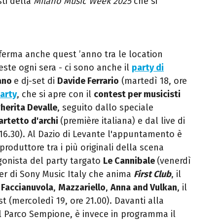
sti della
Milano Music Week 2025
che si
nferma anche quest ’anno tra le location
feste ogni sera - ci sono anche il
party di
ano
e dj-set di
Davide Ferrario
(martedì 18, ore
party
, che si apre con il
contest per musicisti
herita Devalle
, seguito dallo speciale
artetto d'archi
(première italiana) e dal live di
16.30). Al Dazio di Levante l'appuntamento è
 produttore tra i più originali della scena
gonista del party targato
Le Cannibale
(venerdì
ster di Sony Music Italy che anima
First Club
, il
a
Faccianuvola
,
Mazzariello
,
Anna and Vulkan
, il
t (mercoledì 19, ore 21.00). Davanti alla
el Parco Sempione, è invece in programma il