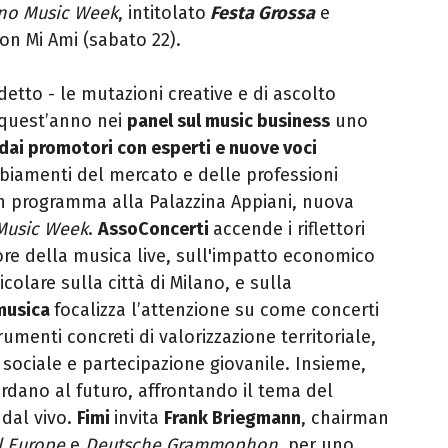
no Music Week
, intitolato
Festa Grossa
e
on Mi Ami (sabato 22).
detto - le mutazioni creative e di ascolto
 quest’anno nei
panel sul music business
uno
 dai promotori con esperti e nuove voci
biamenti del mercato e delle professioni
 in programma alla Palazzina Appiani, nuova
Music Week
.
AssoConcerti
accende i riflettori
ore della musica live, sull'impatto economico
ticolare sulla città di Milano, e sulla
musica
focalizza l’attenzione su come concerti
umenti concreti di valorizzazione territoriale,
sociale e partecipazione giovanile. Insieme,
dano al futuro, affrontando il tema del
dal vivo.
Fimi
invita
Frank Briegmann
, chairman
l Europe
e
Deutsche Grammophon
, per uno