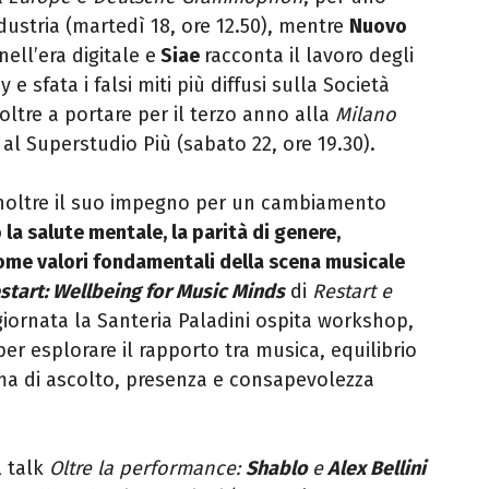
dustria (martedì 18, ore 12.50), mentre
Nuovo
nell’era digitale e
Siae
racconta il lavoro degli
 sfata i falsi miti più diffusi sulla Società
 oltre a portare per il terzo anno alla
Milano
al Superstudio Più (sabato 22, ore 19.30).
 inoltre il suo impegno per un cambiamento
a salute mentale, la parità di genere,
 come valori fondamentali della scena musicale
start: Wellbeing for Music Minds
di
Restart e
giornata la Santeria Paladini ospita workshop,
r esplorare il rapporto tra musica, equilibrio
ma di ascolto, presenza e consapevolezza
l talk
Oltre la performance:
Shablo
e
Alex Bellini