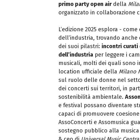
primo party open air
della
Mila
organizzato in collaborazione c
L’edizione 2025 esplora - come 
dell’industria, trovando anche
dei suoi pilastri:
incontri curati
dell’industria
per leggere i cam
musicali, molti dei quali sono
location ufficiale della
Milano 
sul ruolo delle donne nel sett
dei concerti sui territori, in par
sostenibilità ambientale.
Asso
e festival possano diventare str
capaci di promuovere coesione 
AssoConcerti e Assomusica guar
sostegno pubblico alla musica 
& ceo di
Universal Music Centra