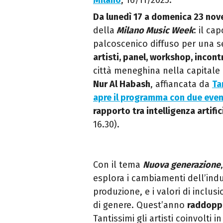
Milano
, 16/11/2025.
Da lunedì 17 a domenica 23 no
della
Milano Music Week
: il c
palcoscenico diffuso per una 
artisti, panel, workshop, incont
città meneghina nella capitale d
Nur Al Habash
, affiancata da
Ta
apre il programma con due even
rapporto tra intelligenza artifi
16.30).
Con il tema
Nuova generazione
esplora i cambiamenti dell’indu
produzione, e i valori di inclus
di genere. Quest’anno
raddoppi
Tantissimi gli artisti coinvolti 