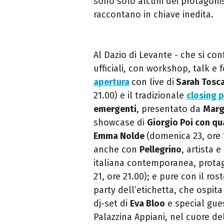
sono solo alcuni dei protagoni
raccontano in chiave inedita.
Al Dazio di Levante - che si co
ufficiali, con workshop, talk e 
apertura
con live di
Sarah Tosc
21.00) e il tradizionale
closing 
emergenti
, presentato da
Marg
showcase di
Giorgio Poi con qu
Emma Nolde
(domenica 23, ore 
anche con
Pellegrino
, artista e
italiana contemporanea, prota
21, ore 21.00); e pure con il ro
party dell’etichetta, che ospit
dj-set di
Eva Bloo
e special gues
Palazzina Appiani, nel cuore d