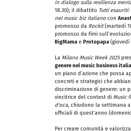
in dialogo sulla resilienza ment
18.30); il dibattito
Tutti esaurit
nel music biz italiano
con
Anas
promosso da
Rockit
(martedì 18
promosso da Fimi sull’evoluzion
BigMama
e
Protopapa
(giovedì 
La
Milano Music Week 2025
pres
genere nel music business itali
un piano d’azione che possa apri
concreti e strategici che abbia
discriminazione di genere: un pa
vincitrice del contest di
Music 
d'oca
, chiudono la settimana al
ufficiali di quest’anno (domenic
Per creare comunità e valorizzar