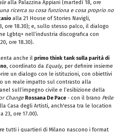
ale
alla Palazzina Appiani (martedì 18, ore
i: una ricerca su cosa funziona e cosa proprio no
tasio
alla 21 House of Stories Navigli,
, ore 18.30); e, sullo stesso palco, il dialogo
e Lgbtq+ nell’industria discografica con
20, ore 18.30).
enta anche il
primo think tank sulla parità di
ano
, coordinato da
Equaly
, per definire insieme
re un dialogo con le istituzioni, con obiettivi
no un reale impatto sul contrasto alla
nel sull’impegno civile e l’esibizione della
for Change
Rossana De Pace
- con il brano
Pelle
la Casa degli Artisti, anch'essa tra le location
a 23, ore 17.00).
e tutti i quartieri di Milano nascono i format