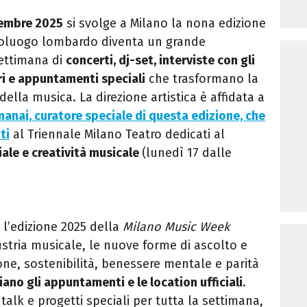
vembre 2025
si svolge a Milano la nona edizione
apoluogo lombardo diventa un grande
settimana di
concerti, dj-set, interviste con gli
ri e appuntamenti speciali
che trasformano la
ella musica. La direzione artistica è affidata a
nanai, curatore speciale di questa edizione, che
ti
al Triennale Milano Teatro dedicati al
ciale e creatività musicale
(lunedì 17 dalle
, l’edizione 2025 della
Milano Music Week
stria musicale, le nuove forme di ascolto e
ione, sostenibilità, benessere mentale e parità
ano gli appuntamenti e le location ufficiali
.
in talk e progetti speciali per tutta la settimana,