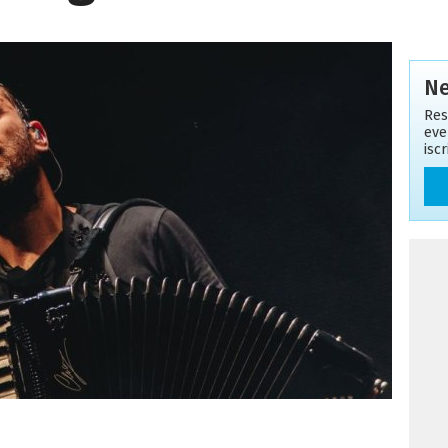
Ne
Res
eve
isc