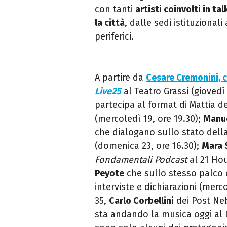
con tanti
artisti coinvolti in t
la città
, dalle sedi istituzionali 
periferici.
A partire da
Cesare Cremonini, c
Live25
al Teatro Grassi (giovedì
partecipa al format di Mattia 
(mercoledì 19, ore 19.30);
Manue
che dialogano sullo stato della
(domenica 23, ore 16.30);
Mara 
Fondamentali Podcast
al 21 Hou
Peyote
che sullo stesso palco c
interviste e dichiarazioni (merc
35,
Carlo Corbellini
dei Post Ne
sta andando la musica oggi al D