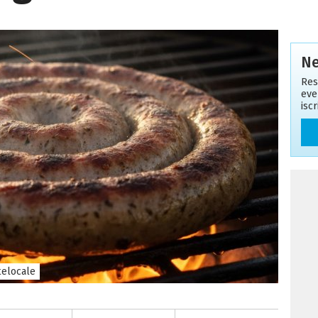
Ne
Res
eve
isc
telocale