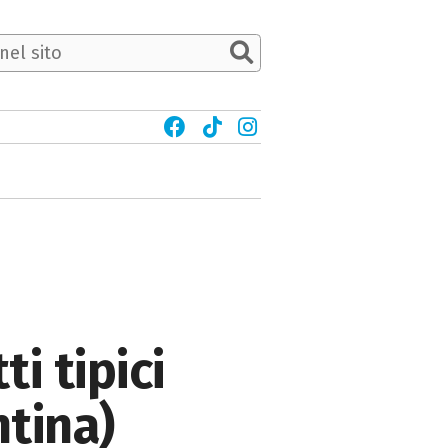
i tipici
ntina)