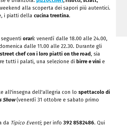
nese e brianzola.
pizzoccheri
, risotti, sciatt,
weekend alla scoperta dei sapori più autentici.
 i piatti della
cucina trentina
.
i seguenti
orari
: venerdì dalle 18.00 alle 24.00,
 domenica dalle 11.00 alle 22.30. Durante gli
street chef con i loro piatti on the road
, sia
e tutti i palati, una selezione di
birre e vini
e
te all'insegna dell'allegria con lo
spettacolo di
s Show
(venerdì 31 ottobre e sabato primo
ta da
Tipico Eventi
; per info
392 8582486
. Qui