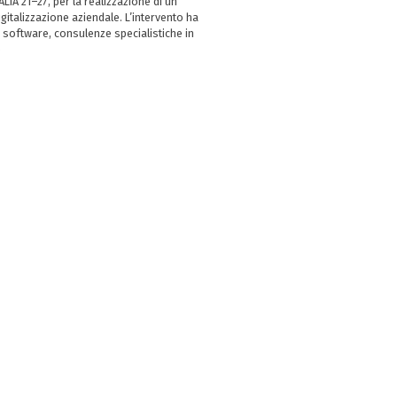
LIA 21–27, per la realizzazione di un
italizzazione aziendale. L’intervento ha
 software, consulenze specialistiche in
e