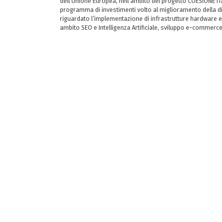
dell’Unione Europea, nell’ambito del progetto COESIONE ITA
programma di investimenti volto al miglioramento della dig
riguardato l’implementazione di infrastrutture hardware e
ambito SEO e Intelligenza Artificiale, sviluppo e-commerc