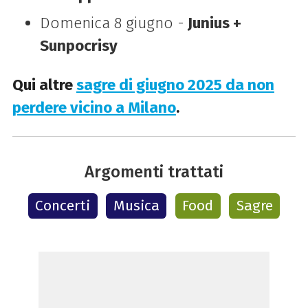
Domenica 8 giugno -
Junius +
Sunpocrisy
Qui altre
sagre di giugno 2025 da non
perdere vicino a Milano
.
Argomenti trattati
Concerti
Musica
Food
Sagre