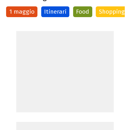
1 maggio
Itinerari
Food
Shopping