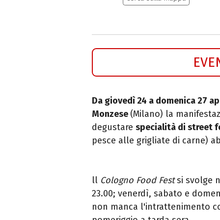
EVE
Da giovedì 24 a domenica 27 ap
Monzese
(Milano) la manifesta
degustare
specialità di street 
pesce alle grigliate di carne) abb
ll
Cologno Food Fest
si svolge 
23.00; venerdì, sabato e domeni
non manca l'intrattenimento 
pomeriggio a tarda sera.