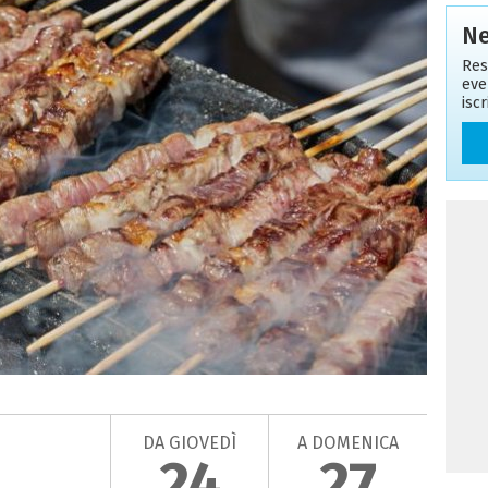
Ne
Res
eve
isc
DA GIOVEDÌ
A DOMENICA
24
27