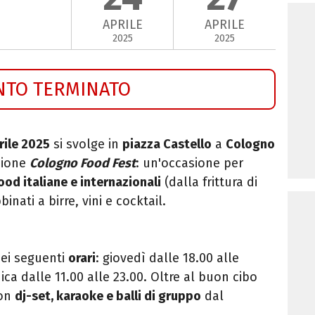
APRILE
APRILE
2025
2025
NTO TERMINATO
rile 2025
si svolge in
piazza Castello
a
Cologno
zione
Cologno Food Fest
: un'occasione per
food italiane e internazionali
(dalla frittura di
inati a birre, vini e cocktail.
nei seguenti
orari
: giovedì dalle 18.00 alle
ca dalle 11.00 alle 23.00. Oltre al buon cibo
con
dj-set, karaoke e balli di gruppo
dal