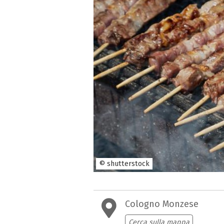
© shutterstock
Cologno Monzese
Cerca sulla mappa