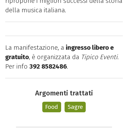
ripropone i migliori successi della storia
della musica italiana
.
La manifestazione, a
ingresso libero e
gratuito
, è organizzata da
Tipico Eventi
.
P
er info
392 8582486
.
Argomenti trattati
Food
Sagre